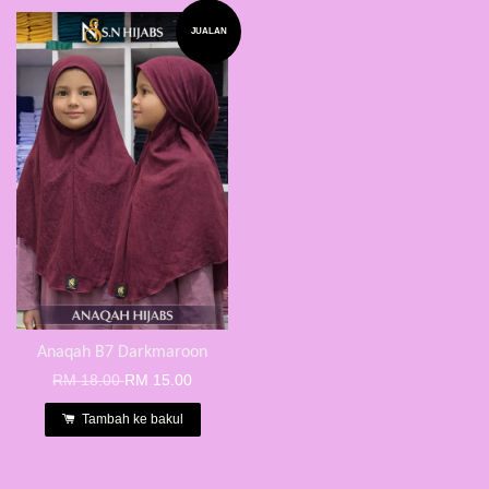
JUALAN
Anaqah B7 Darkmaroon
RM 18.00
RM 15.00
Tambah ke bakul