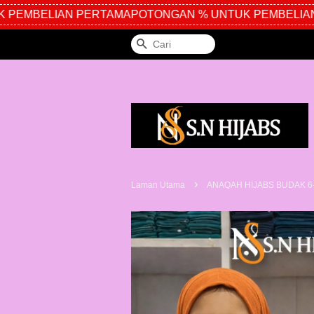
PEMBELIAN PERTAMA
POTONGAN % UNTUK PEMBELIAN 
Cari
›
Laman Utama
ANAQAH HIJABS BUDAK 6