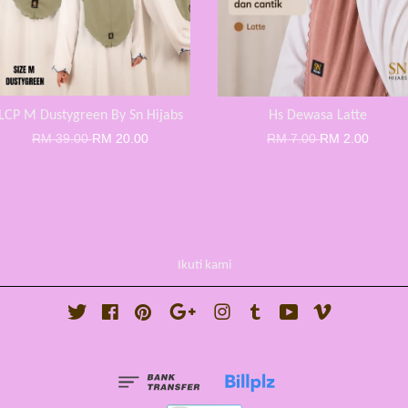
LCP M Dustygreen By Sn Hijabs
Hs Dewasa Latte
RM 39.00
RM 20.00
RM 7.00
RM 2.00
Ikuti kami
Twitter
Facebook
Pinterest
Google
Instagram
Tumblr
YouTube
Vimeo