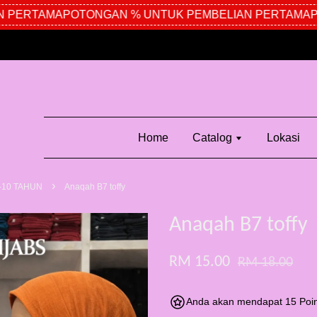
PERTAMA
POTONGAN % UNTUK PEMBELIAN PERTAMA
PO
Home
Catalog
Lokasi
›
-10 TAHUN
Anaqah B7 toffy
Anaqah B7 toffy
RM 15.00
RM 18.00
Anda akan mendapat 15 Poin