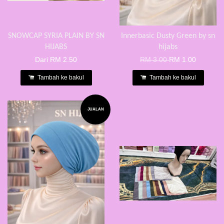
SNOWCAP SYRIA PLAIN BY SN
Innerbasic Dusty Green by sn
HIJABS
hijabs
Dari
RM 2.50
RM 3.00
RM 1.00
Tambah ke bakul
Tambah ke bakul
JUALAN