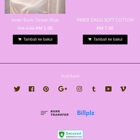
Inner Basic Ocean Blue
INNER DAGU SOFT COTTON
RM 3.00
RM 1.00
RM 7.00
Tambah ke bakul
Tambah ke bakul
Ikuti kami
Twitter
Facebook
Pinterest
Google
Instagram
Tumblr
YouTube
Vimeo