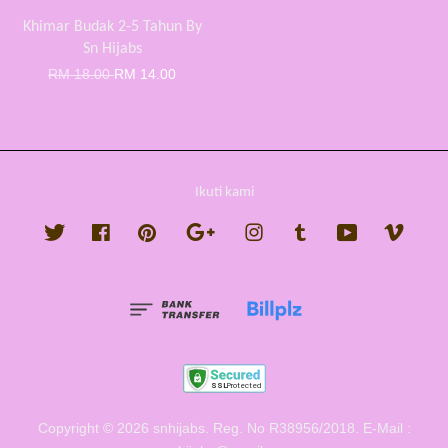
Khimar Budak 2-5 Tahun By
Sn Hijabs
RM 18.00
RM 14.00
Ikuti kami
Twitter
Facebook
Pinterest
Google
Instagram
Tumblr
YouTube
Vimeo
Copyright © 2026 snhijabs. Reg. No R38956/2018. E-Mail :