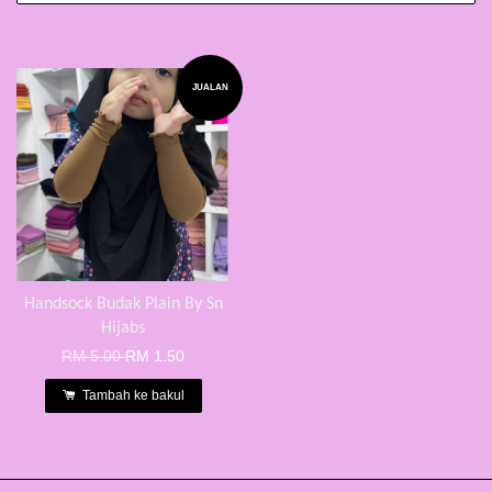
JUALAN
Handsock Budak Plain By Sn
Hijabs
RM 5.00
RM 1.50
Tambah ke bakul