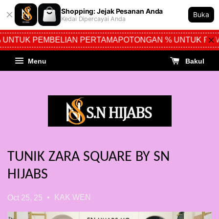
Shopping: Jejak Pesanan Anda
Buka
Kedai Dipercayai Anda
 UNTUK PEMBELIAN PERTAMA
POTONGAN % UNTUK PEM
Menu
Bakul
TUNIK ZARA SQUARE BY SN
HIJABS
•
KAK WEN
Oct 25, 25