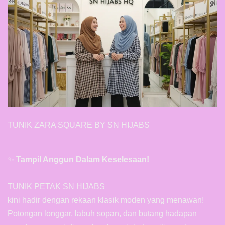
TUNIK ZARA SQUARE BY SN HIJABS
✨
Tampil Anggun Dalam Keselesaan!
TUNIK PETAK SN HIJABS
kini hadir dengan rekaan klasik moden yang menawan!
Potongan longgar, labuh sopan, dan butang hadapan