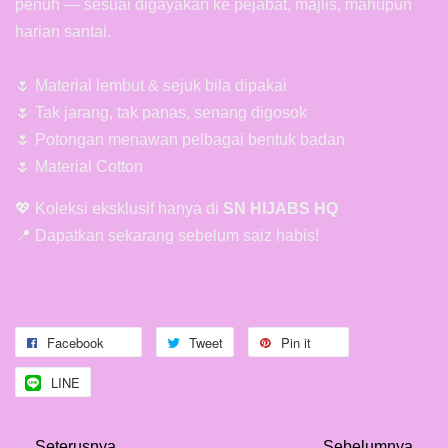
penuh — sesuai digayakan ke pejabat, majlis, mahupun
harian santai.
🌷 Material lembut & sejuk bila dipakai
🌷 Tak jarang, tak panas, senang digosok
🌷 Potongan menawan pelbagai bentuk badan
🌷 Material Cotton
💖 Koleksi eksklusif hanya di
SN HIJABS HQ
📍 Dapatkan sekarang sebelum saiz habis!
Facebook
Tweet
Pin it
LINE
←
Seterusnya
Sebelumnya
→