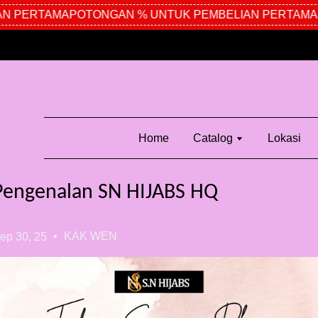
N PERTAMA
POTONGAN % UNTUK PEMBELIAN PERTAMA
P
Home
Catalog
Lokasi
Pengenalan SN HIJABS HQ
•
KAK WEN
ep 30, 25