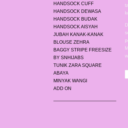
HANDSOCK CUFF
t
HANDSOCK DEWASA
k
HANDSOCK BUDAK
D
HANDSOCK AISYAH
s
JUBAH KANAK-KANAK
p
BLOUSE ZEHRA
M
BAGGY STRIPE FREESIZE
w
BY SNHIJABS
TUNIK ZARA SQUARE
ABAYA
MINYAK WANGI
ADD ON