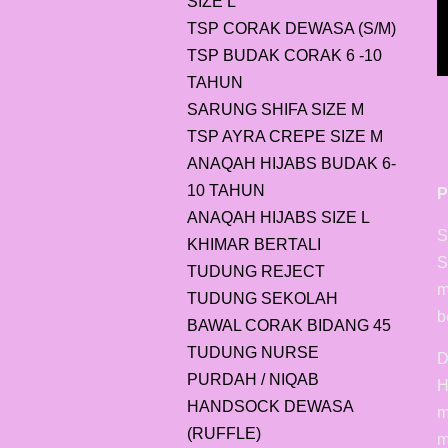
SIZE L
TSP CORAK DEWASA (S/M)
TSP BUDAK CORAK 6 -10
TAHUN
SARUNG SHIFA SIZE M
TSP AYRA CREPE SIZE M
ANAQAH HIJABS BUDAK 6-
10 TAHUN
P
ANAQAH HIJABS SIZE L
S
KHIMAR BERTALI
S
TUDUNG REJECT
m
TUDUNG SEKOLAH
b
BAWAL CORAK BIDANG 45
TUDUNG NURSE
D
PURDAH / NIQAB
H
HANDSOCK DEWASA
m
(RUFFLE)
m