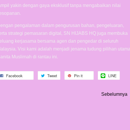
ampil yakin dengan gaya eksklusif tanpa mengabaikan nilai
esopanan.
engan pengalaman dalam pengurusan bahan, pengeluaran,
erta strategi pemasaran digital, SN HIJABS HQ juga membuka
eluang kerjasama bersama agen dan pengedar di seluruh
alaysia. Visi kami adalah menjadi jenama tudung pilihan utam
anita Muslimah di rantau ini.
Facebook
Tweet
Pin it
LINE
Sebelumnya