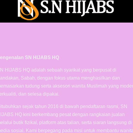
engenalan SN HIJABS HQ
N HIJABS HQ adalah sebuah syarikat yang berpusat di
andakan, Sabah, dengan fokus utama menghasilkan dan
emasarkan tudung serta aksesori wanita Muslimah yang mode
erkualiti, dan selesa dipakai.
itubuhkan sejak tahun 2016 di bawah pendaftaran rasmi, SN
IJABS HQ kini berkembang pesat dengan rangkaian jualan
elalui butik fizikal, platform atas talian, serta siaran langsung di
edia sosial. Kami berpegang pada misi untuk membantu wanit