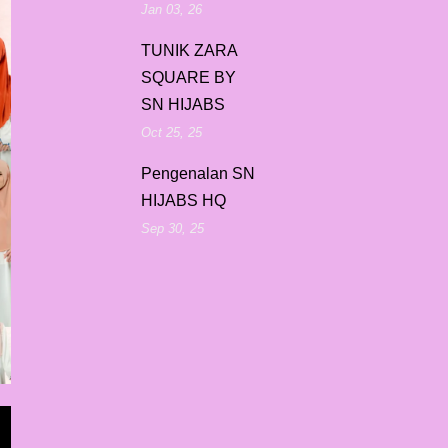
Jan 03, 26
TUNIK ZARA
SQUARE BY
SN HIJABS
Oct 25, 25
Pengenalan SN
HIJABS HQ
Sep 30, 25