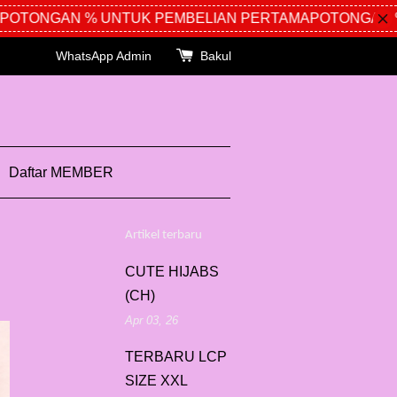
OTONGAN % UNTUK PEMBELIAN PERTAMA
POTONGAN %
WhatsApp Admin
Bakul
Daftar MEMBER
Artikel terbaru
CUTE HIJABS
(CH)
Apr 03, 26
TERBARU LCP
SIZE XXL