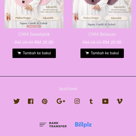
CHM Sweetpink
CHM Belacan
RM 29.00
RM 20.00
RM 29.00
RM 20.00
Tambah ke bakul
Tambah ke bakul
Ikuti kami
Twitter
Facebook
Pinterest
Google
Instagram
Tumblr
YouTube
Vimeo