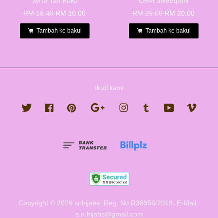
Syria Tali Koko
CHM Sweetpink
RM 18.40
RM 10.00
RM 29.00
RM 20.00
Tambah ke bakul
Tambah ke bakul
Ikuti kami
Twitter
Facebook
Pinterest
Google
Instagram
Tumblr
YouTube
Vimeo
Copyright © 2026 snhijabs. Reg. No R38956/2018. E-Mail :
s.n.hijabs@gmail.com