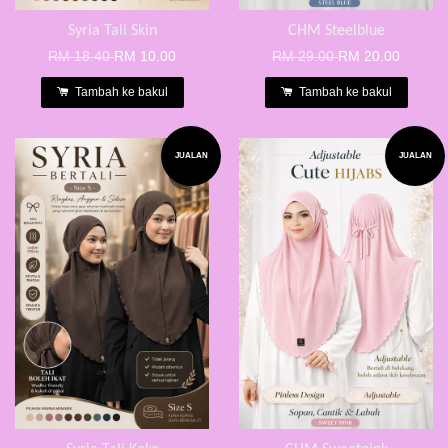
Syria Tali Skin
CHM Steelblue
RM 18.40
RM 10.00
RM 29.00
RM 20.00
Tambah ke bakul
Tambah ke bakul
JUALAN
JUALAN