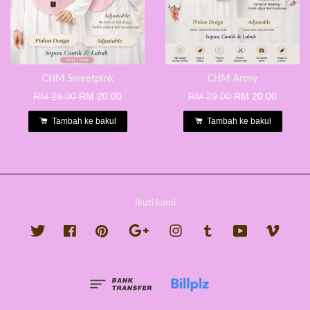
CHM Sweetpink
CHM Army
RM 29.00
RM 20.00
RM 29.00
RM 20.00
Tambah ke bakul
Tambah ke bakul
Ikuti kami
Twitter
Facebook
Pinterest
Google
Instagram
Tumblr
YouTube
Vimeo