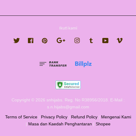
Ikuti kami
Twitter
Facebook
Pinterest
Google
Instagram
Tumblr
YouTube
Vimeo
Copyright © 2026 snhijabs. Reg. No R38956/2018. E-Mail :
s.n.hijabs@gmail.com
Terms of Service
|
Privacy Policy
|
Refund Policy
|
Mengenai Kami
|
Masa dan Kaedah Penghantaran
|
Shopee