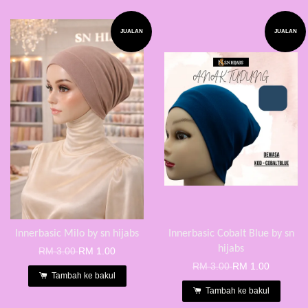
JUALAN
JUALAN
Innerbasic Milo by sn hijabs
Innerbasic Cobalt Blue by sn
hijabs
RM 3.00
RM 1.00
RM 3.00
RM 1.00
Tambah ke bakul
Tambah ke bakul