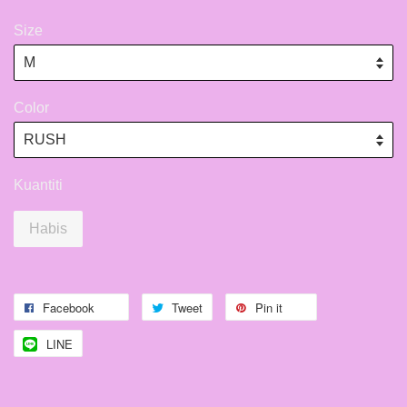
Size
Color
Kuantiti
Habis
Facebook
Tweet
Pin it
LINE