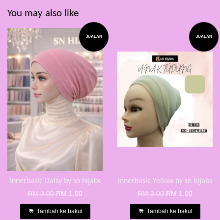
You may also like
JUALAN
JUALAN
Innerbasic Daisy by sn hijabs
Innerbasic Yellow by sn hijabs
RM 3.00
RM 1.00
RM 3.00
RM 1.00
Tambah ke bakul
Tambah ke bakul