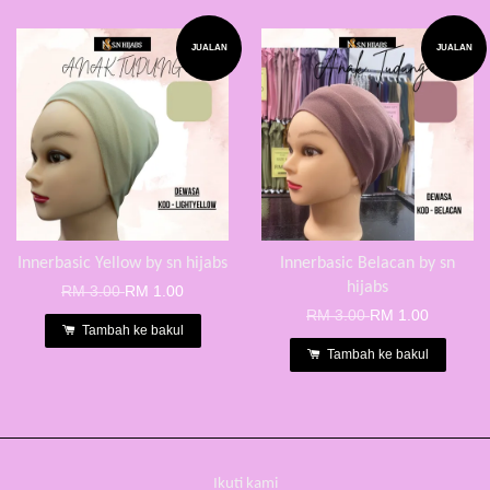
JUALAN
JUALAN
Innerbasic Yellow by sn hijabs
Innerbasic Belacan by sn
hijabs
RM 3.00
RM 1.00
RM 3.00
RM 1.00
Tambah ke bakul
Tambah ke bakul
Ikuti kami