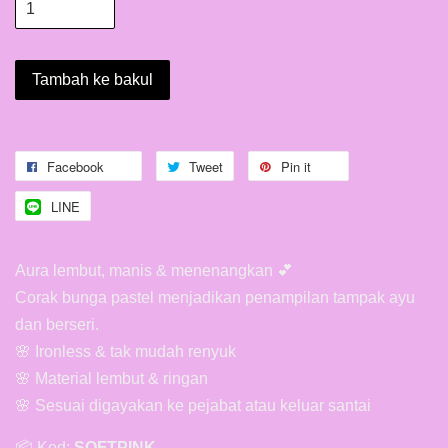
Tambah ke bakul
Facebook
Tweet
Pin it
LINE
Aura lembut, manis & menenangkan 💕
Corak bunga pastel menjadikan penampilan tampak ayu
dan berseri.
🌸 Ironless & tak mudah renyuk
🌸 Material lembut & ringan
🌸 Sesuai digayakan ke pejabat atau keluar santai
📦 Kod:
SOFTPINK