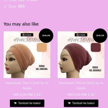
📏 Size:
M/S
You may also like
JUALAN
JUALAN
Innerbasic Dark Coral by sn
Innerbasic Merah Bata by sn
hijabs
hijabs
RM 3.00
RM 1.00
RM 3.00
RM 1.00
Tambah ke bakul
Tambah ke bakul