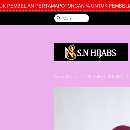
 PEMBELIAN PERTAMA
POTONGAN % UNTUK PEMBELIA
Cari
›
›
Laman Utama
TSP BABY 0 - 1 TAHUN