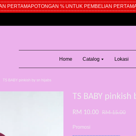
N PERTAMA
POTONGAN % UNTUK PEMBELIAN PERTAMA
P
Home
Catalog
Lokasi
TS BABY pinkish by sn hijabs
TS BABY pinkish 
RM 10.00
RM 15.00
Promosi