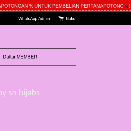
OTONGAN % UNTUK PEMBELIAN PERTAMA
POTONGAN %
WhatsApp Admin
Bakul
Daftar MEMBER
by sn hijabs