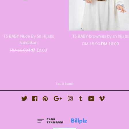
TS BABY Nude By Sn Hijabs
TS BABY brownies by sn hijabs
Sandakan
RM 15.00
RM 10.00
RM 15.00
RM 10.00
Ikuti kami
Twitter
Facebook
Pinterest
Google
Instagram
Tumblr
YouTube
Vimeo