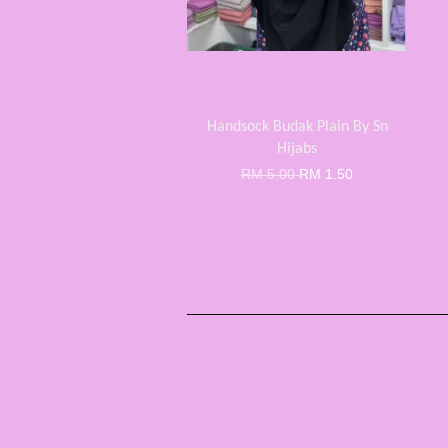
Handsock Budak Plain By Sn
Hijabs
RM 5.00
RM 1.50