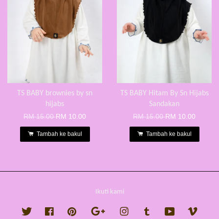
TS BABY brownies by sn
TS BABY Hitam By Sn Hijabs
hijabs
Sandakan
RM 15.00
RM 10.00
RM 15.00
RM 10.00
Tambah ke bakul
Tambah ke bakul
Ikuti kami
Twitter
Facebook
Pinterest
Google
Instagram
Tumblr
YouTube
Vimeo