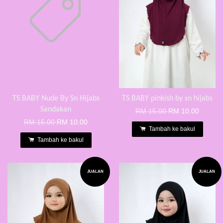
TS BABY Nude By Sn Hijabs
TS BABY pinkish by sn hijabs
Sandakan
RM 15.00
RM 10.00
RM 15.00
RM 10.00
Tambah ke bakul
Tambah ke bakul
JUALAN
JUALAN