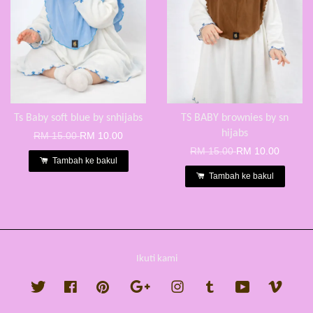
Ts Baby soft blue by snhijabs
TS BABY brownies by sn
hijabs
RM 15.00
RM 10.00
RM 15.00
RM 10.00
Tambah ke bakul
Tambah ke bakul
Ikuti kami
Twitter
Facebook
Pinterest
Google
Instagram
Tumblr
YouTube
Vimeo