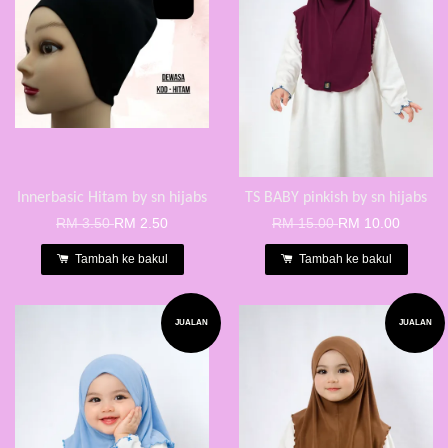
Innerbasic Hitam by sn hijabs
TS BABY pinkish by sn hijabs
RM 3.50
RM 2.50
RM 15.00
RM 10.00
Tambah ke bakul
Tambah ke bakul
JUALAN
JUALAN