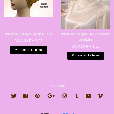
Innerbasic Olive by sn hijabs
Innerbasic Light Dark Mint by
sn hijabs
RM 3.00
RM 1.00
RM 3.00
RM 1.00
Tambah ke bakul
Tambah ke bakul
Ikuti kami
Twitter
Facebook
Pinterest
Google
Instagram
Tumblr
YouTube
Vimeo