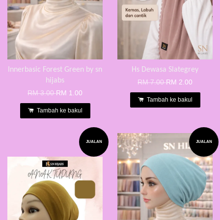
Innerbasic Forest Green by sn
Hs Dewasa Slategrey
hijabs
RM 7.00
RM 2.00
RM 3.00
RM 1.00
Tambah ke bakul
Tambah ke bakul
JUALAN
JUALAN