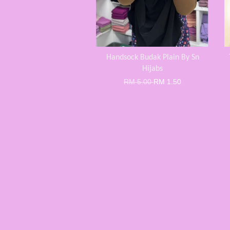
Handsock Budak Plain By Sn
Hijabs
RM 5.00
RM 1.50