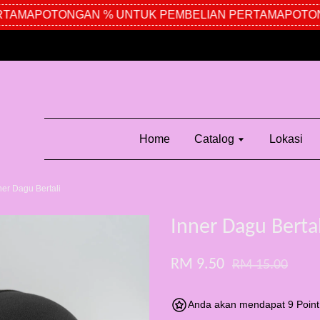
AMA
POTONGAN % UNTUK PEMBELIAN PERTAMA
POTONG
Home
Catalog
Lokasi
ner Dagu Bertali
Inner Dagu Bertal
RM 9.50
RM 15.00
Anda akan mendapat 9 Point