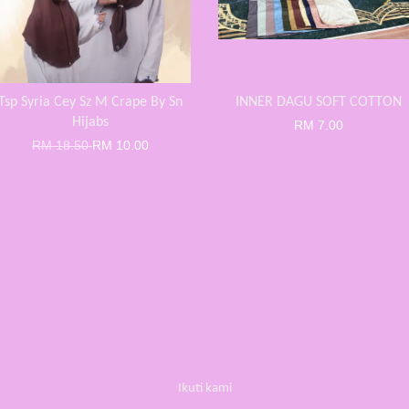
Tsp Syria Cey Sz M Crape By Sn
INNER DAGU SOFT COTTON
Hijabs
RM 7.00
RM 18.50
RM 10.00
Ikuti kami