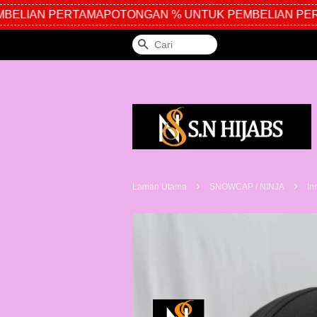
ELIAN PERTAMA
POTONGAN % UNTUK PEMBELIAN PERT
Cari
›
›
Laman Utama
SNOWCAP / NINJA
In