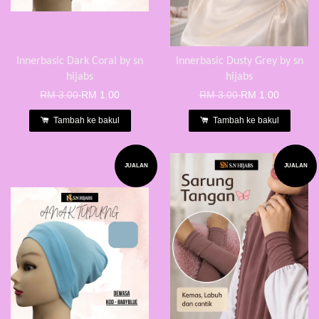
Innerbasic Dark Coral by sn
Innerbasic Dusty Grey by sn
hijabs
hijabs
RM 3.00
RM 1.00
RM 3.00
RM 1.00
Tambah ke bakul
Tambah ke bakul
JUALAN
JUALAN