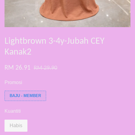
Lightbrown 3-4y-Jubah CEY
Kanak2
RM 26.91
RM 29.90
Promosi
BAJU - MEMBER
Kuantiti
Habis