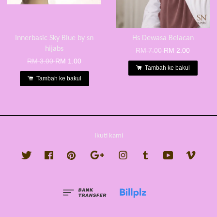
Innerbasic Sky Blue by sn
Hs Dewasa Belacan
hijabs
RM 7.00
RM 2.00
RM 3.00
RM 1.00
Tambah ke bakul
Tambah ke bakul
Ikuti kami
Twitter
Facebook
Pinterest
Google
Instagram
Tumblr
YouTube
Vimeo