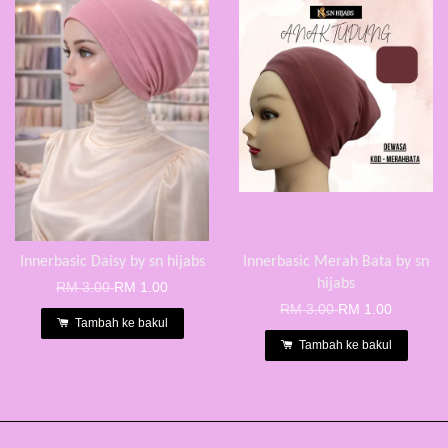
Innerbasic Daisy by sn hijabs
Innerbasic Merah Bata by sn
hijabs
RM 3.00
RM 1.00
RM 3.00
RM 1.00
Tambah ke bakul
Tambah ke bakul