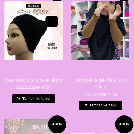
Innerbasic Hitam by sn hijabs
Handsock Budak Plain By Sn
Hijabs
RM 3.50
RM 2.50
RM 5.00
RM 1.50
Tambah ke bakul
Tambah ke bakul
JUALAN
JUALAN