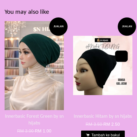
You may also like
JUALAN
JUALAN
Innerbasic Forest Green by sn
Innerbasic Hitam by sn hijabs
hijabs
RM 3.50
RM 2.50
RM 3.00
RM 1.00
Tambah ke bakul