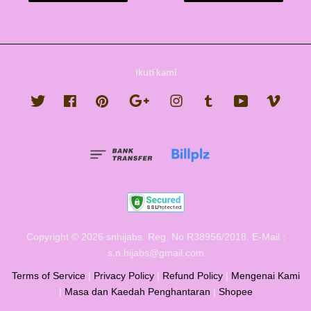
Ikuti kami
Twitter
Facebook
Pinterest
Google
Instagram
Tumblr
YouTube
Vimeo
Copyright © 2026 snhijabs. Reg. No R38956/2018. E-Mail :
s.n.hijabs@gmail.com
Terms of Service
|
Privacy Policy
|
Refund Policy
|
Mengenai Kami
|
Masa dan Kaedah Penghantaran
|
Shopee