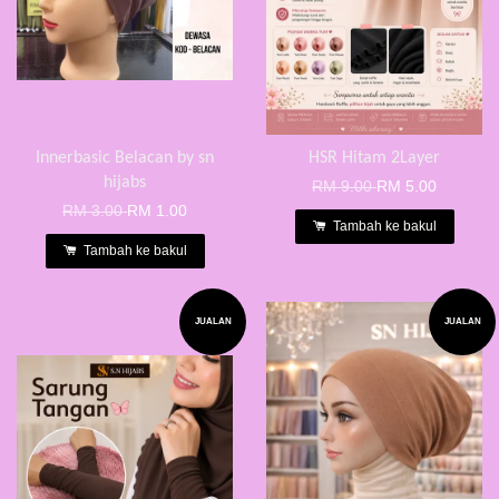
Innerbasic Belacan by sn
HSR Hitam 2Layer
hijabs
RM 9.00
RM 5.00
RM 3.00
RM 1.00
Tambah ke bakul
Tambah ke bakul
JUALAN
JUALAN