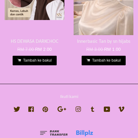
HS DEWASA DARKCHOC
Innerbasic Tan by sn hijabs
RM 7.00
RM 2.00
RM 3.00
RM 1.00
Tambah ke bakul
Tambah ke bakul
Ikuti kami
Twitter
Facebook
Pinterest
Google
Instagram
Tumblr
YouTube
Vimeo