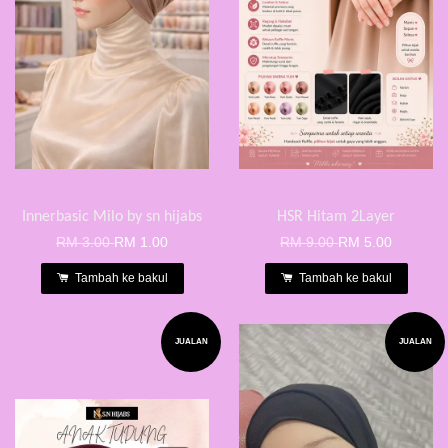
Innerbasic Milo by sn hijabs
HSR Hitam 2Layer
RM 3.00
RM 1.00
RM 9.00
RM 5.00
Tambah ke bakul
Tambah ke bakul
JUALAN
JUALAN