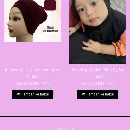
Innerbasic Darkmaroon by sn
Snowcap Budak Plain By Sn
hijabs
Hijabs
RM 3.00
RM 1.00
RM 2.50
RM 1.00
Tambah ke bakul
Tambah ke bakul
Ikuti kami