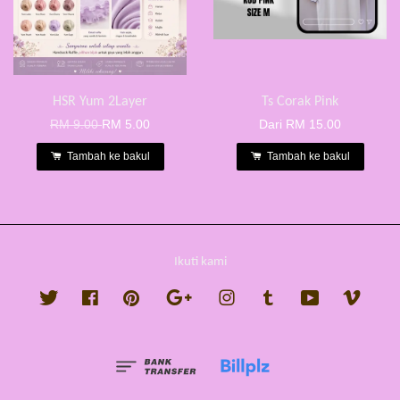
HSR Yum 2Layer
Ts Corak Pink
RM 9.00
RM 5.00
Dari
RM 15.00
Tambah ke bakul
Tambah ke bakul
Ikuti kami
Twitter
Facebook
Pinterest
Google
Instagram
Tumblr
YouTube
Vimeo