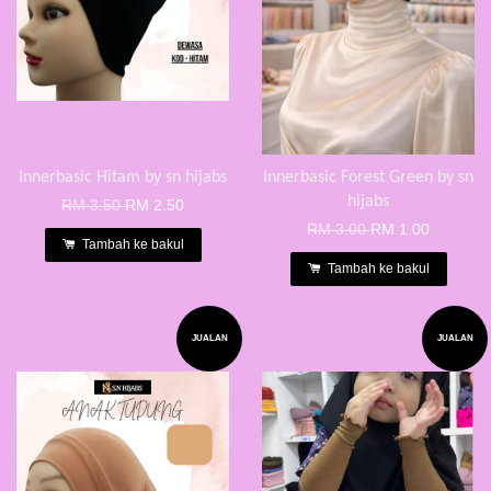
Innerbasic Hitam by sn hijabs
Innerbasic Forest Green by sn
hijabs
RM 3.50
RM 2.50
RM 3.00
RM 1.00
Tambah ke bakul
Tambah ke bakul
JUALAN
JUALAN