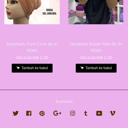
Innerbasic Dark Coral by sn
Handsock Budak Plain By Sn
hijabs
Hijabs
RM 3.00
RM 1.00
RM 5.00
RM 1.50
Tambah ke bakul
Tambah ke bakul
Ikuti kami
Twitter
Facebook
Pinterest
Google
Instagram
Tumblr
YouTube
Vimeo