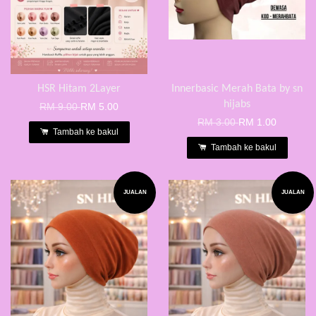
HSR Hitam 2Layer
Innerbasic Merah Bata by sn
hijabs
RM 9.00
RM 5.00
RM 3.00
RM 1.00
Tambah ke bakul
Tambah ke bakul
JUALAN
JUALAN