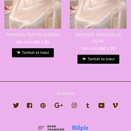
Innerbasic Rush by sn hijabs
Innerbasic Salmon by sn
hijabs
RM 3.00
RM 1.00
RM 3.00
RM 1.00
Tambah ke bakul
Tambah ke bakul
Ikuti kami
Twitter
Facebook
Pinterest
Google
Instagram
Tumblr
YouTube
Vimeo