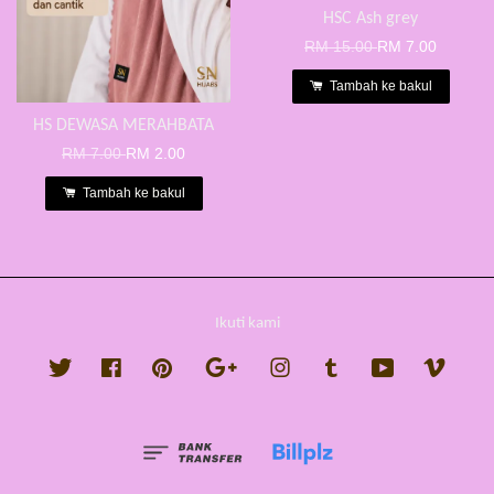
HSC Ash grey
RM 15.00
RM 7.00
Tambah ke bakul
HS DEWASA MERAHBATA
RM 7.00
RM 2.00
Tambah ke bakul
Ikuti kami
Twitter
Facebook
Pinterest
Google
Instagram
Tumblr
YouTube
Vimeo