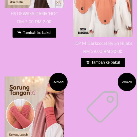
HS DEWASA DARKCHOC
RM 7.00
RM 2.00
Tambah ke bakul
LCP M Darkcoral By Sn Hijabs
RM 39.00
RM 20.00
Tambah ke bakul
JUALAN
JUALAN