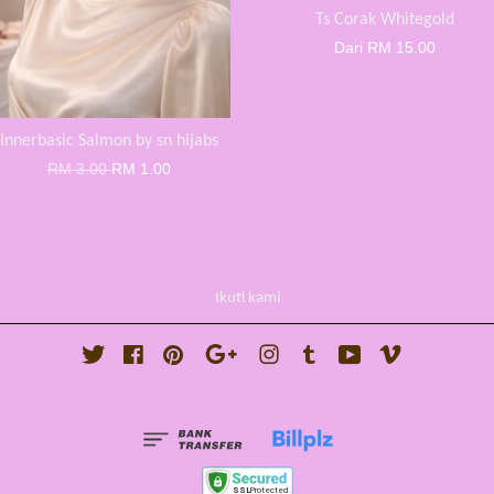
Ts Corak Whitegold
Dari
RM 15.00
Innerbasic Salmon by sn hijabs
RM 3.00
RM 1.00
Ikuti kami
Twitter
Facebook
Pinterest
Google
Instagram
Tumblr
YouTube
Vimeo