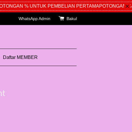
ONGAN % UNTUK PEMBELIAN PERTAMA
POTONGAN % U
WhatsApp Admin
Bakul
Daftar MEMBER
nt