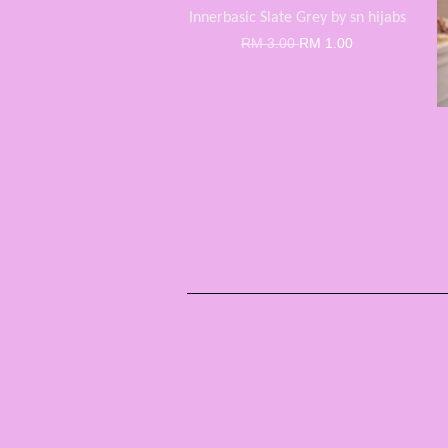
Innerbasic Slate Grey by sn hijabs
RM 3.00
RM 1.00