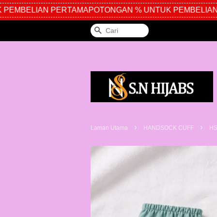
EMBELIAN PERTAMA
POTONGAN % UNTUK PEMBELIAN 
Cari
›
›
Laman Utama
HANDSOCK CUFF
HS