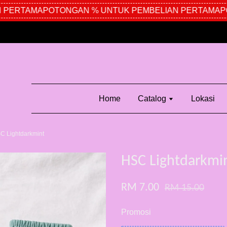
PERTAMA
POTONGAN % UNTUK PEMBELIAN PERTAMA
POT
Home
Catalog
Lokasi
C Lightdarkmint
HSC Lightdarkmi
RM 7.00
RM 15.00
Promosi