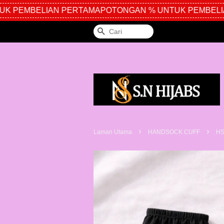
 PEMBELIAN PERTAMA
POTONGAN % UNTUK PEMBELIAN
Cari
›
›
Laman Utama
HANDSOCK CUFF
HS