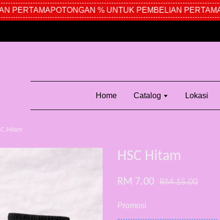
 PERTAMA
POTONGAN % UNTUK PEMBELIAN PERTAMA
P
Home
Catalog
Lokasi
C Hitam
HSC Hitam
RM 7.00
RM 15.00
Promosi