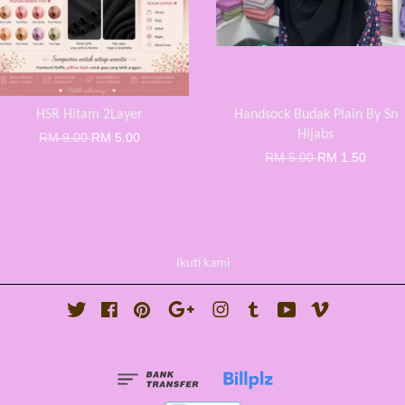
HSR Hitam 2Layer
Handsock Budak Plain By Sn
Hijabs
RM 9.00
RM 5.00
RM 5.00
RM 1.50
Ikuti kami
Twitter
Facebook
Pinterest
Google
Instagram
Tumblr
YouTube
Vimeo