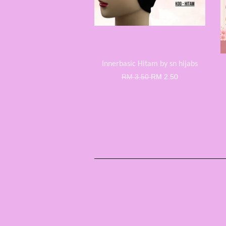
Innerbasic Hitam by sn hijabs
RM 3.50
RM 2.50