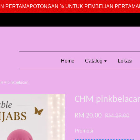
 PERTAMA
POTONGAN % UNTUK PEMBELIAN PERTAMA
P
Home
Catalog
Lokasi
HM pinkbelacan
CHM pinkbelaca
RM 20.00
RM 29.00
Promosi