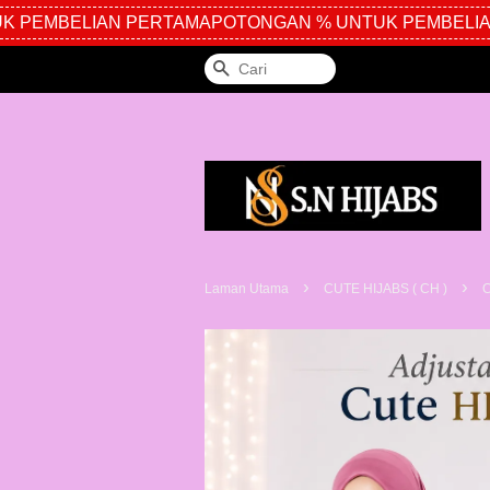
 PEMBELIAN PERTAMA
POTONGAN % UNTUK PEMBELIAN
Cari
›
›
Laman Utama
CUTE HIJABS ( CH )
C