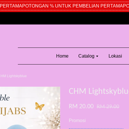
ERTAMA
POTONGAN % UNTUK PEMBELIAN PERTAMA
POT
Home
Catalog
Lokasi
HM Lightskyblue
CHM Lightskyblu
RM 20.00
RM 29.00
Promosi