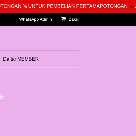
ONGAN % UNTUK PEMBELIAN PERTAMA
POTONGAN % UN
WhatsApp Admin
Bakul
Daftar MEMBER
e