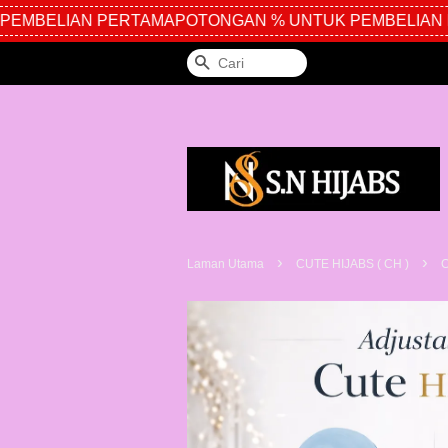
EMBELIAN PERTAMA
POTONGAN % UNTUK PEMBELIAN P
Cari
›
›
Laman Utama
CUTE HIJABS ( CH )
C