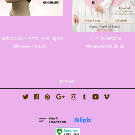
nnerbasic Dark Army by sn hijabs
CHM Sweetpink
RM 3.00
RM 1.00
RM 29.00
RM 20.00
Ikuti kami
Twitter
Facebook
Pinterest
Google
Instagram
Tumblr
YouTube
Vimeo