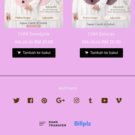
CHM Sweetpink
CHM Belacan
RM 29.00
RM 20.00
RM 29.00
RM 20.00
Tambah ke bakul
Tambah ke bakul
Ikuti kami
Twitter
Facebook
Pinterest
Google
Instagram
Tumblr
YouTube
Vimeo