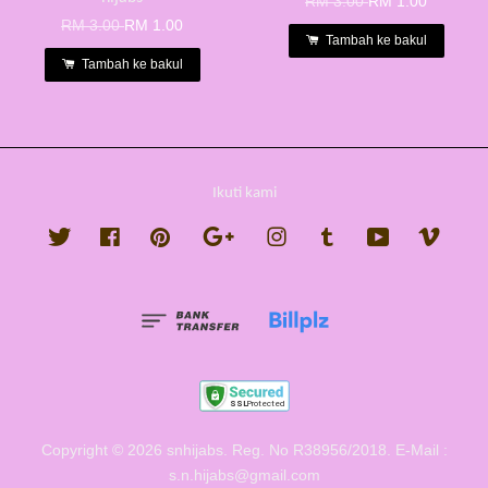
RM 3.00
RM 1.00
RM 3.00
RM 1.00
Tambah ke bakul
Tambah ke bakul
Ikuti kami
Twitter
Facebook
Pinterest
Google
Instagram
Tumblr
YouTube
Vimeo
Copyright © 2026 snhijabs. Reg. No R38956/2018. E-Mail :
s.n.hijabs@gmail.com