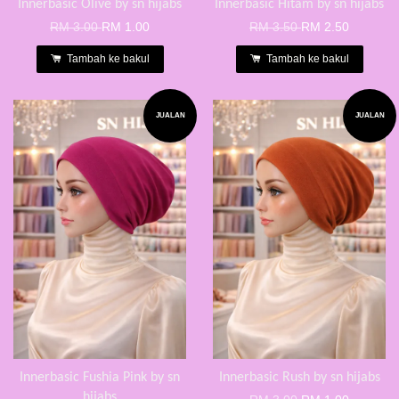
Innerbasic Olive by sn hijabs
Innerbasic Hitam by sn hijabs
RM 3.00
RM 1.00
RM 3.50
RM 2.50
Tambah ke bakul
Tambah ke bakul
JUALAN
JUALAN
Innerbasic Fushia Pink by sn
Innerbasic Rush by sn hijabs
hijabs