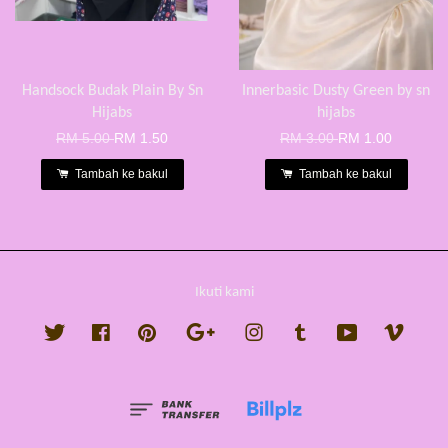
Handsock Budak Plain By Sn
Innerbasic Dusty Green by sn
Hijabs
hijabs
RM 5.00
RM 1.50
RM 3.00
RM 1.00
Tambah ke bakul
Tambah ke bakul
Ikuti kami
Twitter
Facebook
Pinterest
Google
Instagram
Tumblr
YouTube
Vimeo