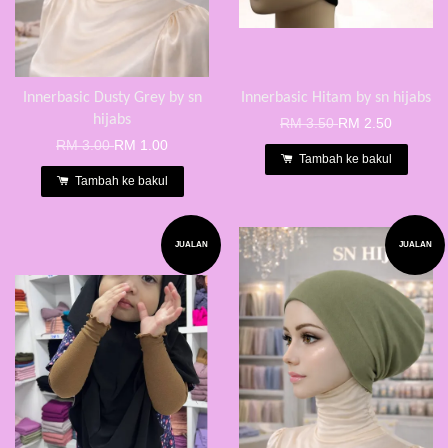
Innerbasic Dusty Grey by sn
Innerbasic Hitam by sn hijabs
hijabs
RM 3.50
RM 2.50
RM 3.00
RM 1.00
Tambah ke bakul
Tambah ke bakul
JUALAN
JUALAN