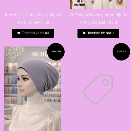
Innerbasic Honey by sn hijabs
LCP M dustyberry by sn hijabs
RM 3.00
RM 1.00
RM 39.00
RM 20.00
Tambah ke bakul
Tambah ke bakul
JUALAN
JUALAN