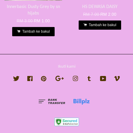
Innerbasic Dusty Grey by sn
HS DEWASA DAISY
hijabs
RM 7.00
RM 2.00
RM 3.00
RM 1.00
Tambah ke bakul
Tambah ke bakul
Ikuti kami
Twitter
Facebook
Pinterest
Google
Instagram
Tumblr
YouTube
Vimeo