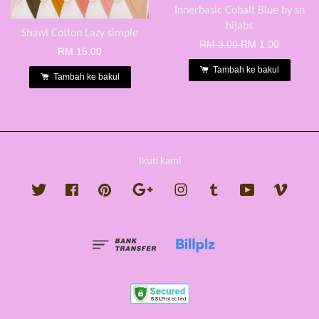
Innerbasic Cobalt Blue by sn
hijabs
Shawl Cotton Lazy simple
RM 3.00
RM 1.00
RM 15.00
Tambah ke bakul
Tambah ke bakul
Ikuti kami
Twitter
Facebook
Pinterest
Google
Instagram
Tumblr
YouTube
Vimeo