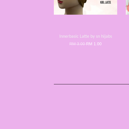
Innerbasic Latte by sn hijabs
RM 3.00
RM 1.00