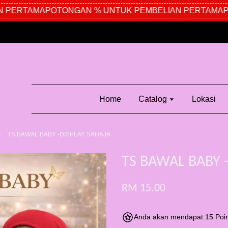
PERTAMA
POTONGAN % UNTUK PEMBELIAN PERTAMA
POT
Home
Catalog
Lokasi
›
TS BAWAL BABY -DISPLAY SAHAJA
TS BAWAL BABY 
RM 15.00
Anda akan mendapat 15 Poin