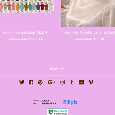
Tudung Sarung plain SIZE M
Innerbasic Royal Blue by sn hija
RM 27.00
RM 20.00
RM 3.00
RM 1.00
Ikuti kami
Twitter
Facebook
Pinterest
Google
Instagram
Tumblr
YouTube
Vimeo