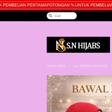
PEMBELIAN PERTAMA
POTONGAN % UNTUK PEMBELIAN 
Cari
›
Laman Utama
ALL DESIGN SN HIJABS