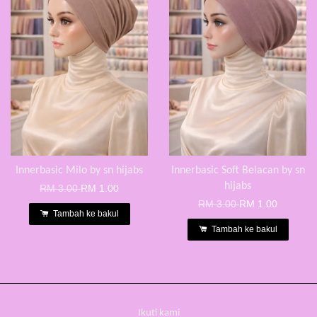
Innerbasic Milo by sn hijabs
Innerbasic Soft Belacan by sn
hijabs
RM 3.00
RM 1.00
RM 3.00
RM 1.00
Tambah ke bakul
Tambah ke bakul
Ikuti kami