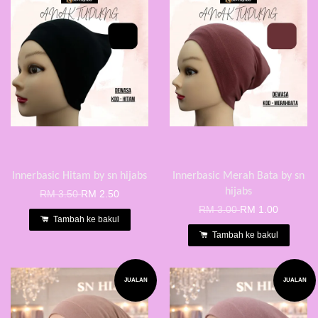
Innerbasic Hitam by sn hijabs
Innerbasic Merah Bata by sn
hijabs
RM 3.50
RM 2.50
RM 3.00
RM 1.00
Tambah ke bakul
Tambah ke bakul
JUALAN
JUALAN