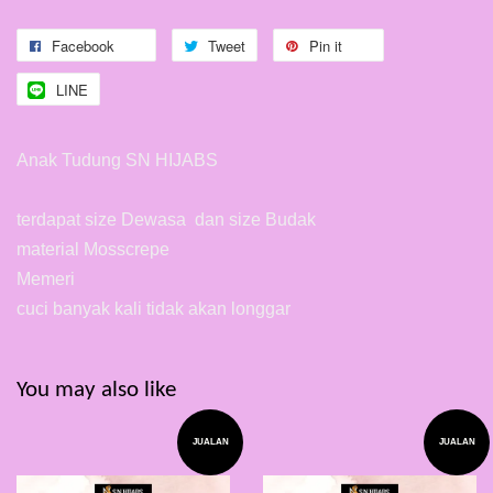
Facebook
Tweet
Pin it
LINE
Anak Tudung SN HIJABS
terdapat size Dewasa dan size Budak
material Mosscrepe
Memeri
cuci banyak kali tidak akan longgar
You may also like
JUALAN
JUALAN