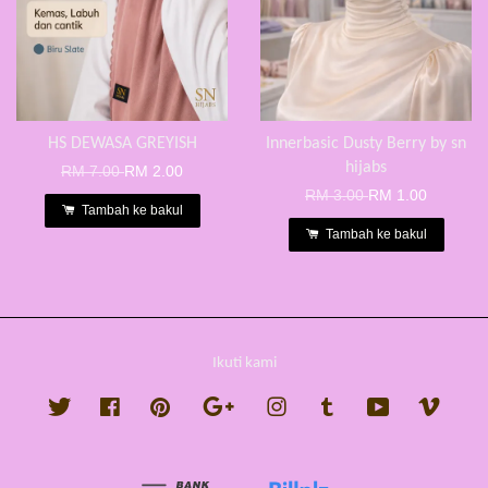
HS DEWASA GREYISH
Innerbasic Dusty Berry by sn
hijabs
RM 7.00
RM 2.00
RM 3.00
RM 1.00
Tambah ke bakul
Tambah ke bakul
Ikuti kami
Twitter
Facebook
Pinterest
Google
Instagram
Tumblr
YouTube
Vimeo