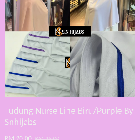
Tudung Nurse Line Biru/Purple By
Snhijabs
RM 20.00
RM 25.00