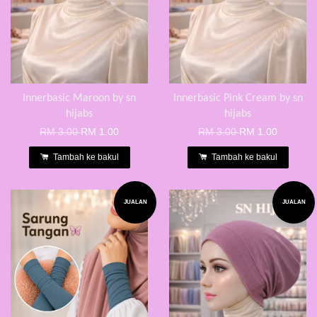
Innerbasic Maroon by sn
Innerbasic Pink Cream by sn
hijabs
hijabs
RM 3.00
RM 1.00
RM 3.00
RM 1.00
Tambah ke bakul
Tambah ke bakul
JUALAN
JUALAN