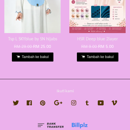
Tsp L SKYblue by SN hijabs
HSR Deep blue 2layer
RM 29.00
RM 25.00
RM 9.00
RM 5.00
Tambah ke bakul
Tambah ke bakul
Ikuti kami
Twitter
Facebook
Pinterest
Google
Instagram
Tumblr
YouTube
Vimeo