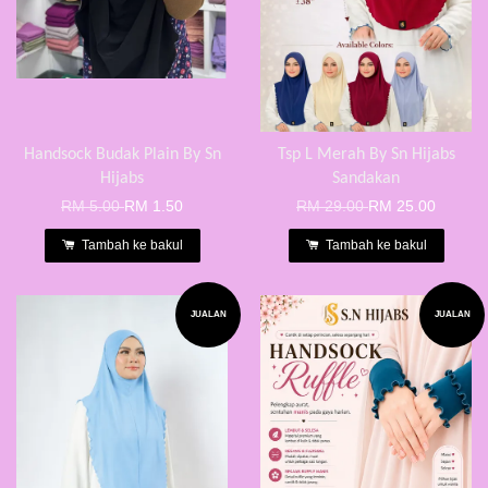
Handsock Budak Plain By Sn
Tsp L Merah By Sn Hijabs
Hijabs
Sandakan
RM 5.00
RM 1.50
RM 29.00
RM 25.00
Tambah ke bakul
Tambah ke bakul
JUALAN
JUALAN