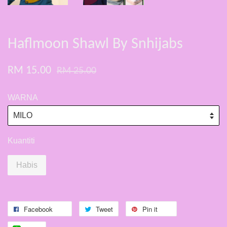
Haflmoon Shawl By Snhijabs
RM 15.00
RM 25.00
WARNA
Kuantiti
Habis
Facebook
Tweet
Pin it