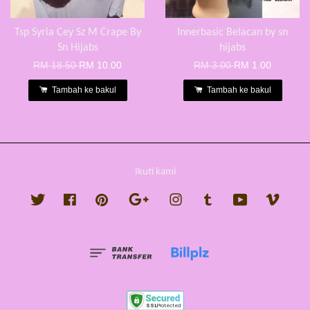
Tsp Syria Cey Sz M Crape By
Innerbasic Belacan by sn
Sn Hijabs
hijabs
RM 18.50
RM 10.00
RM 3.00
RM 1.00
Tambah ke bakul
Tambah ke bakul
Ikuti kami
Twitter
Facebook
Pinterest
Google
Instagram
Tumblr
YouTube
Vimeo