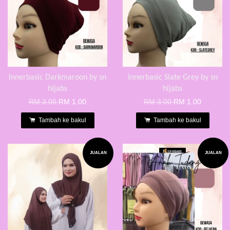
Innerbasic Darkmaroon by sn
Innerbasic Slate Grey by sn
hijabs
hijabs
RM 3.00
RM 1.00
RM 3.00
RM 1.00
Tambah ke bakul
Tambah ke bakul
JUALAN
JUALAN