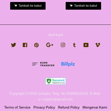
Tambah ke bakul
Tambah ke bakul
Ikuti kami
Twitter
Facebook
Pinterest
Google
Instagram
Tumblr
YouTube
Vimeo
Copyright © 2026 snhijabs. Reg. No R38956/2018. E-Mail :
s.n.hijabs@gmail.com
Terms of Service
|
Privacy Policy
|
Refund Policy
|
Mengenai Kami