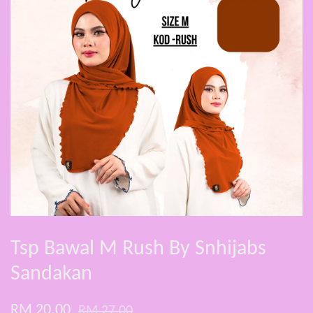
Tsp Bawal M Rush By Snhijabs
Sandakan
RM 20.00
RM 27.00