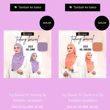
Tambah ke bakul
Tambah ke bakul
JUALAN
JUALAN
Tsp Bawal M Yummy By
Tsp Bawal M Darkcoral By
Snhijabs Sandakan
Snhijabs Sandakan
RM 27.00
RM 20.00
RM 27.00
RM 20.00