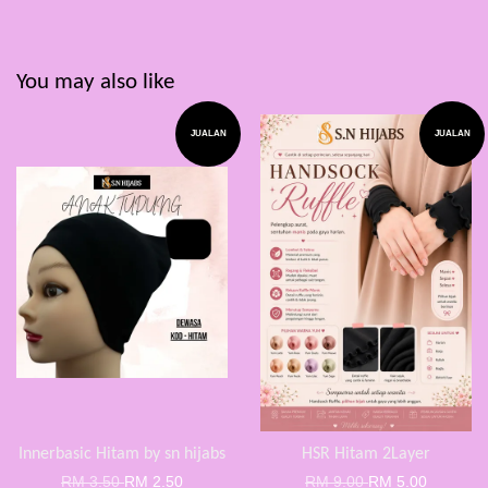
You may also like
JUALAN
JUALAN
Innerbasic Hitam by sn hijabs
HSR Hitam 2Layer
RM 3.50
RM 2.50
RM 9.00
RM 5.00