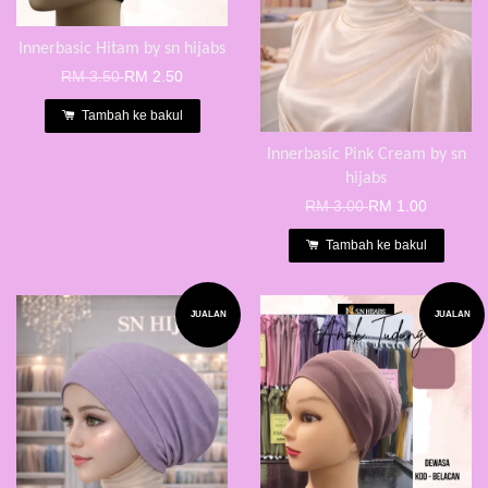
Innerbasic Hitam by sn hijabs
RM 3.50
RM 2.50
Tambah ke bakul
Innerbasic Pink Cream by sn
hijabs
RM 3.00
RM 1.00
Tambah ke bakul
JUALAN
JUALAN