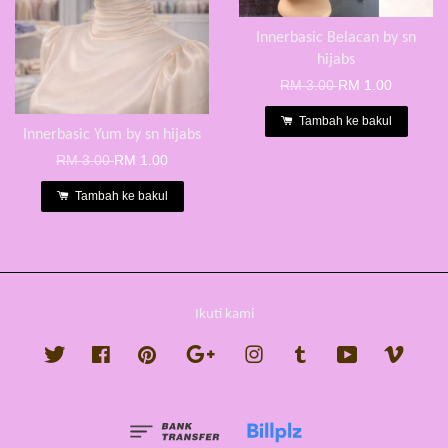
Innerbasic Belacan by sn
hijabs
RM 3.00
RM 1.00
Tambah ke bakul
Innerbasic Yum by sn hijabs
RM 3.00
RM 1.00
Tambah ke bakul
Ikuti kami
Twitter
Facebook
Pinterest
Google
Instagram
Tumblr
YouTube
Vimeo