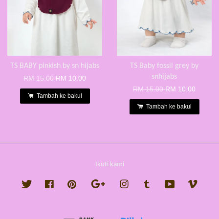
TS BABY pinkish by sn hijabs
TS Baby fossil grey by
snhijabs
RM 15.00
RM 10.00
RM 15.00
RM 10.00
Tambah ke bakul
Tambah ke bakul
Ikuti kami
Twitter
Facebook
Pinterest
Google
Instagram
Tumblr
YouTube
Vimeo