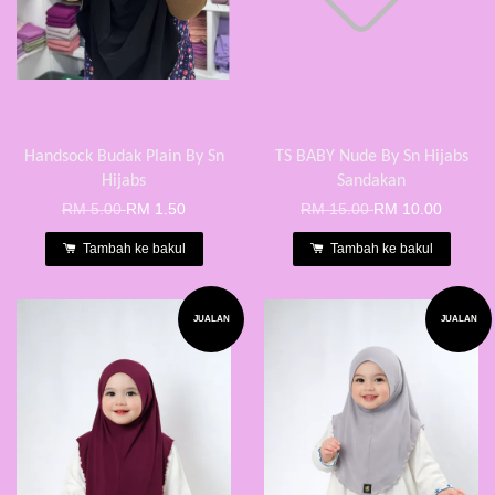
Handsock Budak Plain By Sn
TS BABY Nude By Sn Hijabs
Hijabs
Sandakan
RM 5.00
RM 1.50
RM 15.00
RM 10.00
Tambah ke bakul
Tambah ke bakul
JUALAN
JUALAN