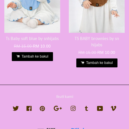
Ts Baby soft blue by snhijabs
TS BABY brownies by sn
hijabs
RM 15.00
RM 10.00
RM 15.00
RM 10.00
Tambah ke bakul
Tambah ke bakul
Ikuti kami
Twitter
Facebook
Pinterest
Google
Instagram
Tumblr
YouTube
Vimeo