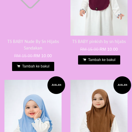
TS BABY Nude By Sn Hijabs
TS BABY pinkish by sn hijabs
Sandakan
RM 15.00
RM 10.00
RM 15.00
RM 10.00
Tambah ke bakul
Tambah ke bakul
JUALAN
JUALAN