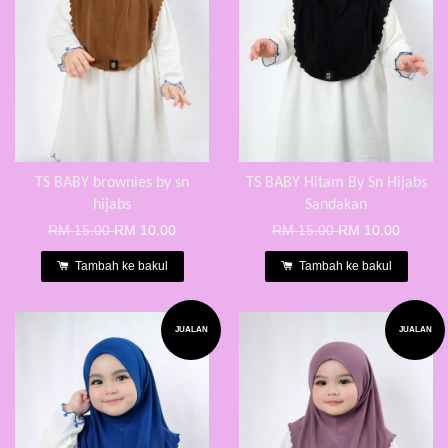
TS BABY brownies by sn
TS BABY Hitam By Sn Hijabs
hijabs
Sandakan
RM 15.00
RM 10.00
RM 15.00
RM 10.00
Tambah ke bakul
Tambah ke bakul
JUALAN
JUALAN