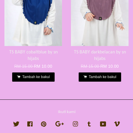
TS BABY cobaltblue by sn
TS BABY darkbelacan by sn
hijabs
hijabs
RM 15.00
RM 10.00
RM 15.00
RM 10.00
Tambah ke bakul
Tambah ke bakul
Ikuti kami
Twitter
Facebook
Pinterest
Google
Instagram
Tumblr
YouTube
Vimeo