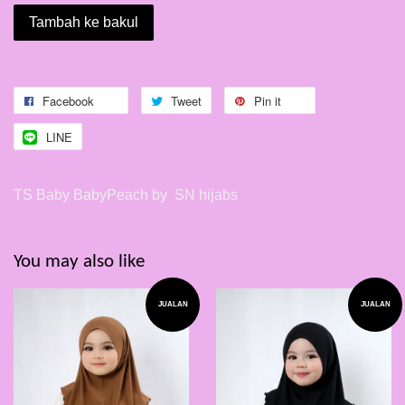
Tambah ke bakul
Facebook
Tweet
Pin it
LINE
TS Baby BabyPeach by SN hijabs
You may also like
JUALAN
JUALAN