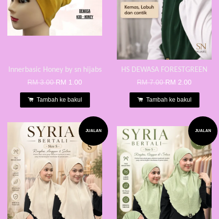
Innerbasic Honey by sn hijabs
HS DEWASA FORESTGREEN
RM 3.00
RM 1.00
RM 7.00
RM 2.00
Tambah ke bakul
Tambah ke bakul
JUALAN
JUALAN