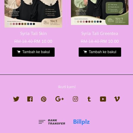
Syria Tali Skin
Syria Tali Greentea
RM 18.40
RM 10.00
RM 18.40
RM 10.00
Tambah ke bakul
Tambah ke bakul
Ikuti kami
Twitter
Facebook
Pinterest
Google
Instagram
Tumblr
YouTube
Vimeo