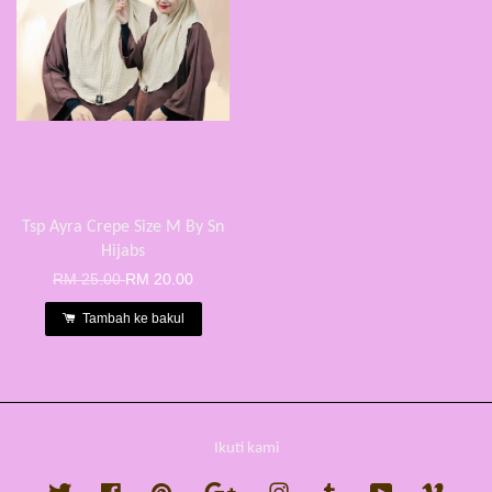
Tsp Ayra Crepe Size M By Sn
Hijabs
RM 25.00
RM 20.00
Tambah ke bakul
Ikuti kami
Twitter
Facebook
Pinterest
Google
Instagram
Tumblr
YouTube
Vimeo