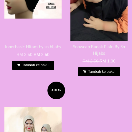
Innerbasic Hitam by sn hijabs
Snowcap Budak Plain By Sn
Hijabs
RM 3.50
RM 2.50
RM 2.50
RM 1.00
Tambah ke bakul
Tambah ke bakul
JUALAN