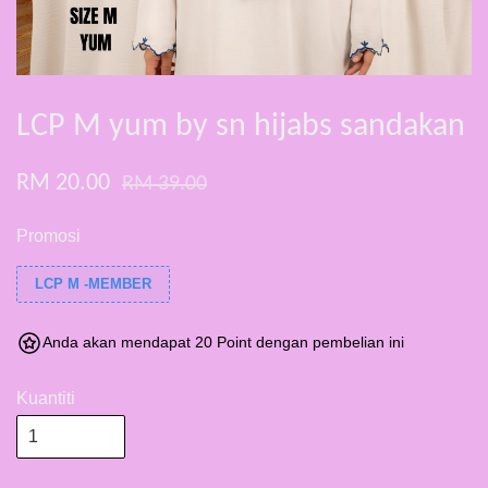
LCP M yum by sn hijabs sandakan
RM 20.00
RM 39.00
Promosi
LCP M -MEMBER
Anda akan mendapat 20 Point dengan pembelian ini
Kuantiti