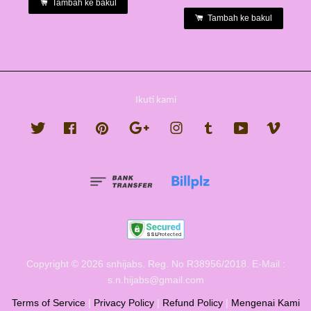
Tambah ke bakul
Tambah ke bakul
Ikuti kami
Twitter
Facebook
Pinterest
Google
Instagram
Tumblr
YouTube
Vimeo
Copyright © 2026 snhijabs. Reg. No R38956/2018. E-Mail :
s.n.hijabs@gmail.com
Terms of Service
|
Privacy Policy
|
Refund Policy
|
Mengenai Kami