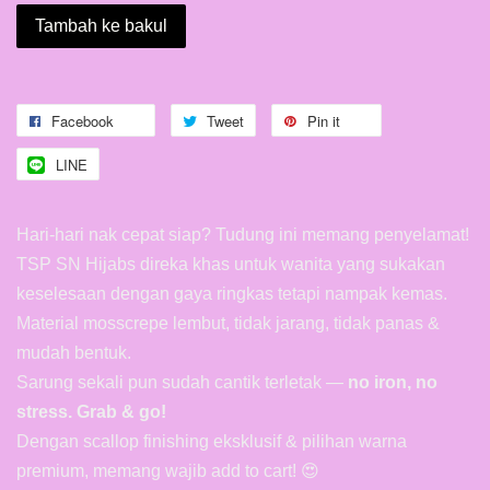
Tambah ke bakul
Facebook
Tweet
Pin it
LINE
Hari-hari nak cepat siap? Tudung ini memang penyelamat!
TSP SN Hijabs direka khas untuk wanita yang sukakan
keselesaan dengan gaya ringkas tetapi nampak kemas.
Material mosscrepe lembut, tidak jarang, tidak panas &
mudah bentuk.
Sarung sekali pun sudah cantik terletak —
no iron, no
stress. Grab & go!
Dengan scallop finishing eksklusif & pilihan warna
premium, memang wajib add to cart! 😍