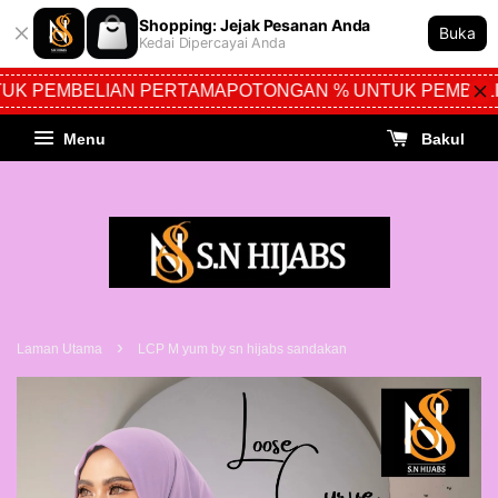
Shopping: Jejak Pesanan Anda
Buka
Kedai Dipercayai Anda
K PEMBELIAN PERTAMA
POTONGAN % UNTUK PEMBELI
Menu
Bakul
›
Laman Utama
LCP M yum by sn hijabs sandakan