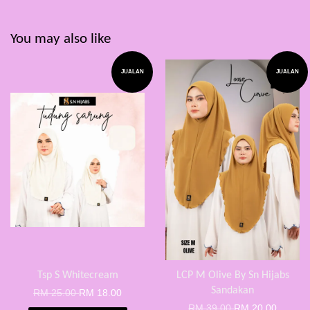
You may also like
JUALAN
JUALAN
Tsp S Whitecream
LCP M Olive By Sn Hijabs
Sandakan
RM 25.00
RM 18.00
RM 39.00
RM 20.00