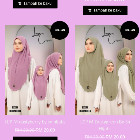
Tambah ke bakul
Tambah ke bakul
JUALAN
JUALAN
LCP M dustyberry by sn hijabs
LCP M Dustygreen By Sn
Hijabs
RM 39.00
RM 20.00
RM 39.00
RM 20.00