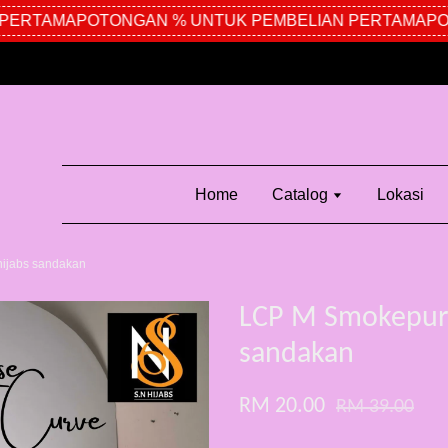
ERTAMA
POTONGAN % UNTUK PEMBELIAN PERTAMA
POTO
Home
Catalog
Lokasi
ijabs sandakan
LCP M Smokepurp
sandakan
RM 20.00
RM 39.00