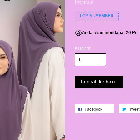
Promosi
LCP M -MEMBER
Anda akan mendapat 20 Poin
Kuantiti
Tambah ke bakul
Facebook
Tweet