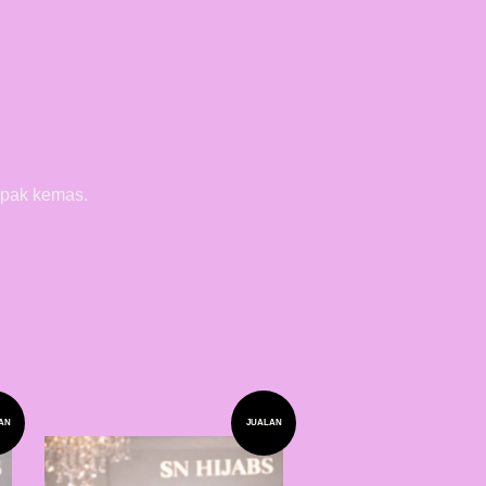
mpak kemas.
AN
JUALAN