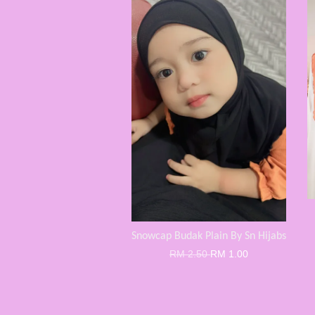
Snowcap Budak Plain By Sn Hijabs
RM 2.50
RM 1.00