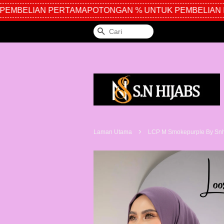
MBELIAN PERTAMA
POTONGAN % UNTUK PEMBELIAN P
Cari
›
Laman Utama
LCP M Smokepurple By Snh