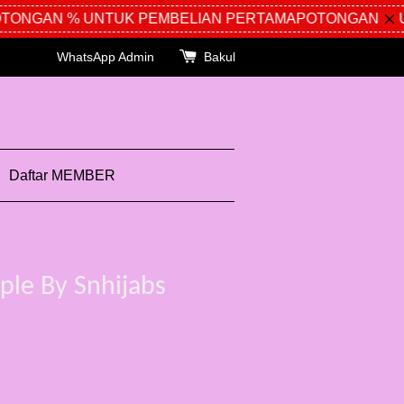
NGAN % UNTUK PEMBELIAN PERTAMA
POTONGAN % UN
WhatsApp Admin
Bakul
Daftar MEMBER
le By Snhijabs