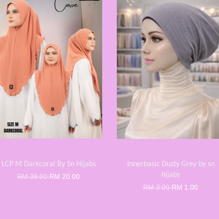
LCP M Darkcoral By Sn Hijabs
Innerbasic Dusty Grey by sn
hijabs
RM 39.00
RM 20.00
RM 3.00
RM 1.00