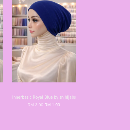
Innerbasic Royal Blue by sn hijabs
RM 3.00
RM 1.00