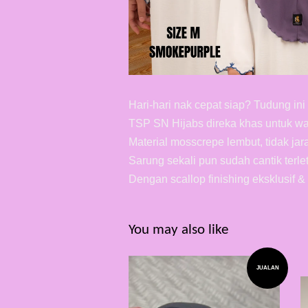
Hari-hari nak cepat siap? Tudung i
TSP SN Hijabs direka khas untuk wa
Material mosscrepe lembut, tidak ja
Sarung sekali pun sudah cantik terl
Dengan scallop finishing eksklusif &
You may also like
JUALAN