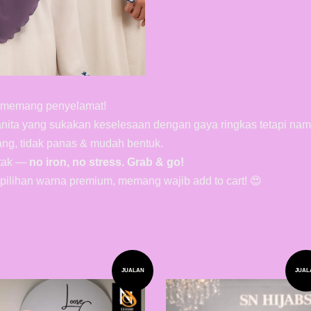
ni memang penyelamat!
nita yang sukakan keselesaan dengan gaya ringkas tetapi na
rang, tidak panas & mudah bentuk.
etak —
no iron, no stress. Grab & go!
 pilihan warna premium, memang wajib add to cart! 😍
JUALAN
JUAL