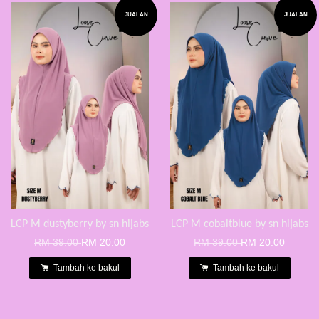
JUALAN
JUALAN
LCP M dustyberry by sn hijabs
LCP M cobaltblue by sn hijabs
RM 39.00
RM 20.00
RM 39.00
RM 20.00
Tambah ke bakul
Tambah ke bakul