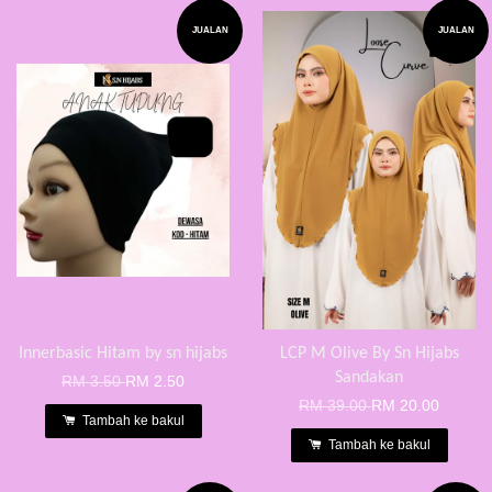
JUALAN
JUALAN
Innerbasic Hitam by sn hijabs
LCP M Olive By Sn Hijabs
Sandakan
RM 3.50
RM 2.50
RM 39.00
RM 20.00
Tambah ke bakul
Tambah ke bakul